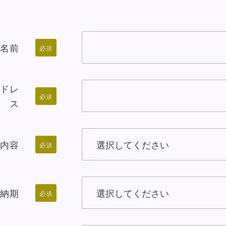
名前
必須
ドレ
必須
ス
内容
必須
納期
必須